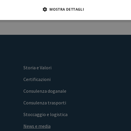
MOSTRA DETTAGLI
Storia e Valori
Certificazioni
Consulenza doganale
Consulenza trasporti
Stoccaggio e logistica
News e media