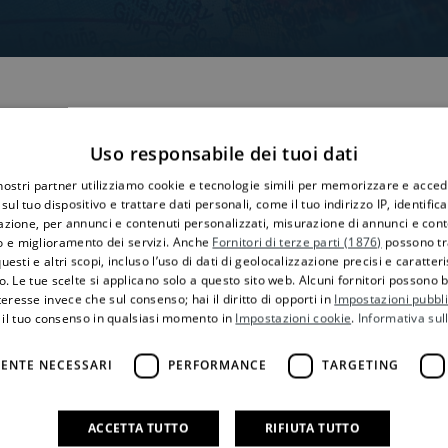
Uso responsabile dei tuoi dati
te le prove dell’origine valide per i prodotti originari del Ghana 
 nostri partner utilizziamo cookie e tecnologie simili per memorizzare e acced
sul tuo dispositivo e trattare dati personali, come il tuo indirizzo IP, identifica
gazione, per annunci e contenuti personalizzati, misurazione di annunci e conte
o e miglioramento dei servizi. Anche
Fornitori di terze parti (1876)
possono tra
grafo 1, lettere b) e c.), del protocollo n. 1 dell’APE interinale, i
uesti e altri scopi, incluso l’uso di dati di geolocalizzazione precisi e caratter
o. Le tue scelte si applicano solo a questo sito web. Alcuni fornitori possono 
 nell’Unione Europea solo se viene presentata una dichiarazione 
teresse invece che sul consenso; hai il diritto di opporti in
Impostazioni pubbli
ertinenti disposizioni del diritto ghanese,
 il tuo consenso in qualsiasi momento in
Impostazioni cookie
.
Informativa sul
ENTE NECESSARI
PERFORMANCE
TARGETING
uita da uno o più colli contenenti prodotti originari il cui valore 
ACCETTA TUTTO
RIFIUTA TUTTO