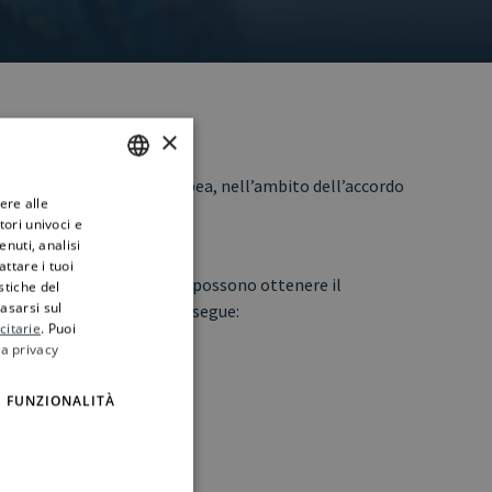
×
importati nell’Unione europea, nell’ambito dell’accordo
ere alle
ITALIAN
tori univoci e
ENGLISH
nuti, analisi
ttare i tuoi
 prodotti originari del Ghana possono ottenere il
istiche del
basarsi sul
di origine compilata come segue:
citarie
. Puoi
la privacy
FUNZIONALITÀ
totale non superi 6 000 EUR.