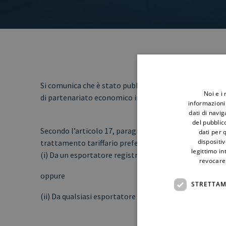
Si comunica che è stato pubblicato un avviso riguardan
Noi e i
di partenariato economico interinale UE – Ghana
informazioni 
dati di navi
del pubblic
Secondo l’articolo 17, paragrafo 3, e l’articolo 21, para
dati per q
dispositiv
trattamento tariffario preferenziale all’importazione
legittimo in
(i) Da un esportatore registrato conformemente alle p
revocare
oppure
STRETTAM
(ii) Da qualsiasi esportatore per ogni spedizione costit