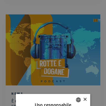
NEWS
×
È online il nuovo episodio del podcast
Uso responsabile