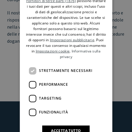
Fornitori di terze parti (1876)
possono trattare
i tuoi dati per questi e altri scopi, incluso l’uso
di dati di geolocalizzazione precisi e
Il nostro team doganale è già pronto a fornire supporto e
caratteristiche del dispositivo. Le tue scelte si
risposte operative alle imprese interessate, affiancandole
applicano solo a questo sito web. Alcuni
nella valutazione degli impatti tariffari, nella gestione
fornitori possono basarsi sul legittimo
delle regole di origine e nell’adeguamento delle procedure
interesse invece che sul consenso; hai il diritto
di opporti in
Impostazioni pubblicitarie
. Puoi
doganali.
revocare il tuo consenso in qualsiasi momento
in
Impostazioni cookie
.
Informativa sulla
privacy
STRETTAMENTE NECESSARI
PERFORMANCE
TARGETING
FUNZIONALITÀ
ACCETTA TUTTO