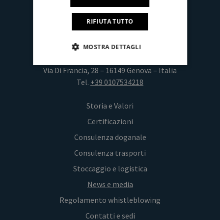
Manto Shipping & Consulting s.r.l.
RIFIUTA TUTTO
P. IVA: 05313210824
Capitale sociale Eur 500.000,00 i.v.
MOSTRA DETTAGLI
Sede legale
Via Di Francia, 28 – 16149 Genova – Italia
Tel.
+39 0107534218
Storia e Valori
Certificazioni
Consulenza doganale
Consulenza trasporti
Stoccaggio e logistica
News e media
Regolamento whistleblowing
Contatti e sedi