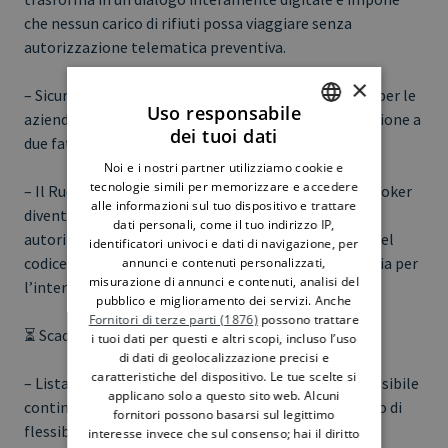
che nessun carico di rifiuti possa viaggiare senza
autorizzazione telematica preventiva.
×
– Sicurezza e Accesso: Il primo passo fondamentale per le
Uso responsabile
aziende è ottenere un EU Login dotato di autenticazione a
dei tuoi dati
due fattori (2FA).
ITALIAN
Noi e i nostri partner utilizziamo cookie e
ENGLISH
tecnologie simili per memorizzare e accedere
– Il Ruolo dello Spedizioniere Doganale: Il custom broker
alle informazioni sul tuo dispositivo e trattare
diventa un vero e proprio tramite tra l’azienda e le
dati personali, come il tuo indirizzo IP,
autorità, con il compito di verificare la correttezza del
identificatori univoci e dati di navigazione, per
codice EORI e l’adeguatezza della garanzia finanziaria per
annunci e contenuti personalizzati,
misurazione di annunci e contenuti, analisi del
l’intero tragitto.
pubblico e miglioramento dei servizi. Anche
Fornitori di terze parti (1876)
possono trattare
⏳ Scadenze Fondamentali da Ricordare:
i tuoi dati per questi e altri scopi, incluso l’uso
di dati di geolocalizzazione precisi e
caratteristiche del dispositivo. Le tue scelte si
– Lista Verde (Allegato VII): Per questi rifiuti sarà possibile
applicano solo a questo sito web. Alcuni
continuare a utilizzare i moduli cartacei in un periodo di
fornitori possono basarsi sul legittimo
flessibilità che durerà fino al 31 dicembre 2026. Dal 1
interesse invece che sul consenso; hai il diritto