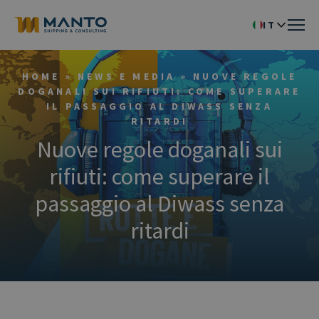
IT
HOME
»
NEWS E MEDIA
»
NUOVE REGOLE
DOGANALI SUI RIFIUTI: COME SUPERARE
IL PASSAGGIO AL DIWASS SENZA
RITARDI
Nuove regole doganali sui
rifiuti: come superare il
passaggio al Diwass senza
ritardi