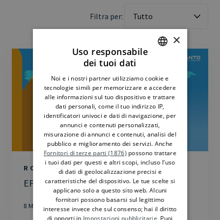
Filtra per:
×
Uso responsabile
dei tuoi dati
ITALIAN
Noi e i nostri partner utilizziamo cookie e
ENGLISH
tecnologie simili per memorizzare e accedere
alle informazioni sul tuo dispositivo e trattare
dati personali, come il tuo indirizzo IP,
identificatori univoci e dati di navigazione, per
annunci e contenuti personalizzati,
misurazione di annunci e contenuti, analisi del
pubblico e miglioramento dei servizi. Anche
Fornitori di terze parti (1876)
possono trattare
i tuoi dati per questi e altri scopi, incluso l’uso
ROTTE E DOGANE
di dati di geolocalizzazione precisi e
caratteristiche del dispositivo. Le tue scelte si
EPISODIO 2 – L’ORIGINE DELLE MERCI
applicano solo a questo sito web. Alcuni
fornitori possono basarsi sul legittimo
8 Maggio 2025
interesse invece che sul consenso; hai il diritto
di opporti in
Impostazioni pubblicitarie
. Puoi