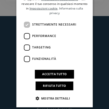
revocare il tuo consenso in qualsiasi momento
in
Impostazioni cookie
.
Informativa sulla
privacy
STRETTAMENTE NECESSARI
PERFORMANCE
TARGETING
Manto Shipping & Consulting s.r.l.
P. IVA: 05313210824
FUNZIONALITÀ
Capitale sociale Eur 500.000,00 i.v.
Sede legale
ACCETTA TUTTO
Via Di Francia, 28 – 16149 Genova – Italia
Tel.
+39 0107534218
RIFIUTA TUTTO
Storia e Valori
MOSTRA DETTAGLI
Certificazioni